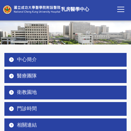
跳
乳房醫學中心
到
主
要
內
容
區
:::
中心簡介
醫療團隊
衛教園地
門診時間
相關連結